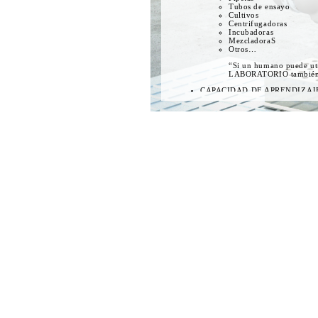
Tubos de ensayo
Cultivos
Centrifugadoras
Incubadoras
MezcladoraS
Otros…
“Si un humano puede ut
LABORATORIO también
CAPACIDAD DE APRENDIZAJ
Nuevas tareas y servicio
Uso de nuevas herramie
PRODUCTIVIDAD /OPTIMIZACIÓN
TRABAJA 24H LOS 365D
REPETITIVIDAD
TRABAJA EN EL ESPACIO DE
TRABAJO, CON UN RENDIM
SUPERIOR.
PUEDE DESPLAZARSE POR D
DE TRABAJO CUBRIENDO GR
A LO LARGO DE UNA LABOR
Evita los errores humanos
Evita accidentes por manipulac
SEGURIDAD
PUEDE TRABAJAR EN SALAS 
ENTORNOS POTENCIALMENT
DE ALTO RIESGO, QUE REQ
ESPECIALES DE SEGURIDAD,
ESTERILIZACIÓN./li>
TRAZABILIDAD
NO HUMAN RISK
SIMULACION DE TAREAS