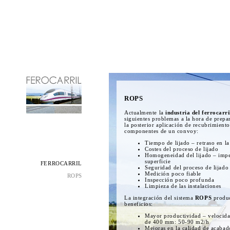
ROPS
Actualmente la
industria del ferrocarri
siguientes problemas a la hora de prepar
la posterior aplicación de recubrimiento
componentes de un convoy:
Tiempo de lijado – retraso en l
Costes del proceso de lijado
Homogeneidad del lijado – impe
superficie
FERROCARRIL
Seguridad del proceso de lijado
Medición poco fiable
ROPS
Inspección poco profunda
Limpieza de las instalaciones
La integración del sistema
ROPS
produc
beneficios:
Mayor productividad – velocida
de 400 mm: 50-90 m2/h
Mejoras en la calidad de acaba